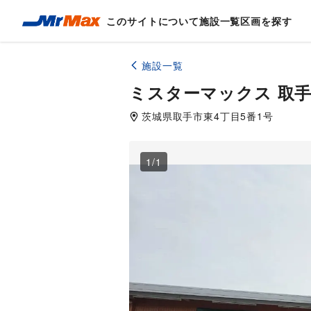
このサイトについて
施設一覧
区画を探す
施設一覧
ミスターマックス 取
茨城県
取手市東
4丁目5番1号
1
/
1