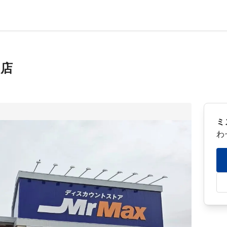
手店
ミ
わ